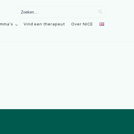
Zoekknop
Zoek
naar:
amma’s
Vind een therapeut
Over NICE